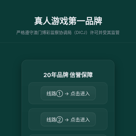
真人游戏第一品牌
严格遵守澳门博彩监察协调局（DICJ）许可并受其监管
20年品牌 信誉保障
线路① → 点击进入
线路② → 点击进入