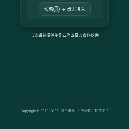
线路③ → 点击进入
马德里竞技俱乐部亚洲区官方合作伙伴
Copyright© 2012-2026 · 稳台推荐 · 世界杯指定投注平台